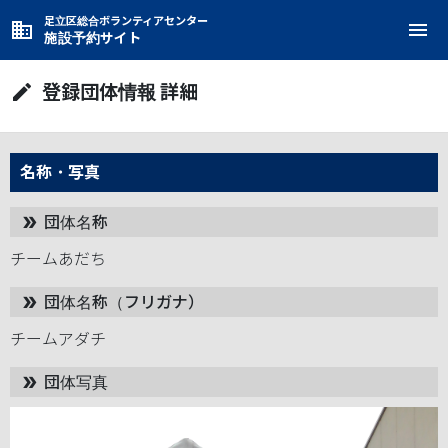
足立区総合ボランティアセンター
business
menu
施設予約サイト
登録団体情報 詳細
edit
名称・写真
団体名称
double_arrow
チームあだち
団体名称（フリガナ）
double_arrow
チームアダチ
団体写真
double_arrow