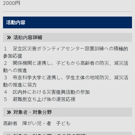
2000円
活動内容
活動内容詳細
double_arrow
１　足立区災害ボランティアセンター設置訓練への積極的
参加応援

２　関係機関と連携し、子どもから高齢者の防災、減災活
動への推進

３　帝京科学大学と連携し、学生主体の地域防災、減災活
動の推進に協力

４　区内外における災害復興活動の参加

５　避難所立ち上げ後の運営応援
対象者・対象分野
double_arrow
高齢者　障がい児・者　子ども　