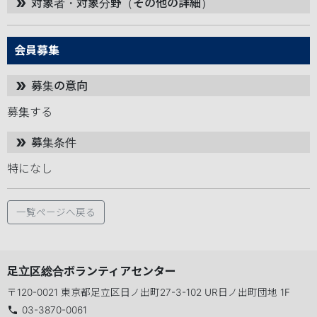
対象者・対象分野（その他の詳細）
double_arrow
会員募集
募集の意向
double_arrow
募集する
募集条件
double_arrow
特になし
一覧ページへ戻る
足立区総合ボランティアセンター
〒120-0021 東京都足立区日ノ出町27-3-102 UR日ノ出町団地 1F
phone
03-3870-0061