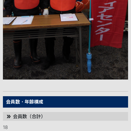
会員数・年齢構成
会員数（合計）
double_arrow
18